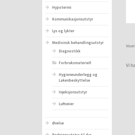
Hypotermi
Kommunikasjonsutstyr
Lys og lykter
Medisinsk behandlingsutstyr
Viser
Diagnostikk
Forbruksmateriell
Vi h
Hygieneunderlegg og
Lakenbeskyttelse
Injeksjonsutstyr
Luftveier
Øvelse
Redningsutstyr til dyr