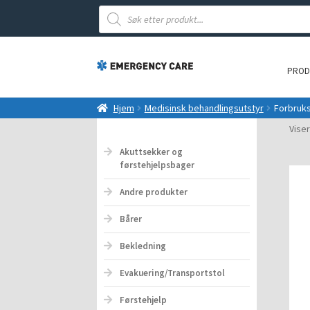
Products
search
PROD
Hjem
Medisinsk behandlingsutstyr
Forbruks
Viser
Akuttsekker og
førstehjelpsbager
Andre produkter
Bårer
Bekledning
Evakuering/Transportstol
Førstehjelp