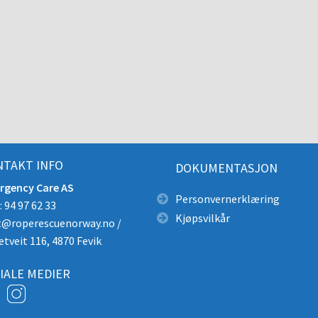
TAKT INFO
DOKUMENTASJON
rgency Care AS
Personvernerklæring
 94 97 62 33
Kjøpsvilkår
t@roperescuenorway.no
/
etveit 116, 4870 Fevik
IALE MEDIER