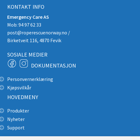
KONTAKT INFO
Emergency Care AS
Mob: 94 97 62 33
post@roperescuenorway.no
/
Birketveit 116, 4870 Fevik
SOSIALE MEDIER
DOKUMENTASJON
Personvernerklæring
Kjøpsvilkår
HOVEDMENY
Produkter
Nyheter
Support
Alpin redning