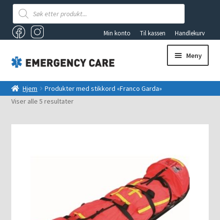
Products
search
Min konto
Til kassen
Handlekurv
Meny
AKUTTSEKKER OG FØRSTEHJELPSBAGER
Hjem
Produkter med stikkord «Franco Garda»
Viser alle 5 resultater
ANDRE PRODUKTER
FØRSTEHJELP
Fold
VAKUUMUTSTYR
ut
underm
TILBUD
LYS OG LYKTER