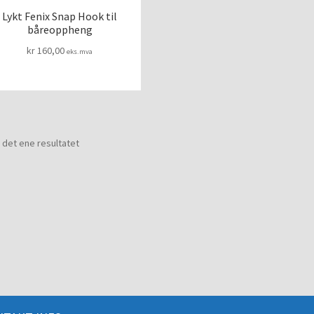
Lykt Fenix Snap Hook til
båreoppheng
kr
160,00
eks.mva
 det ene resultatet