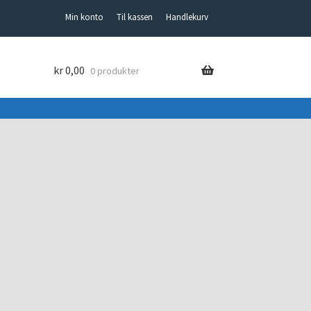
Min konto
Til kassen
Handlekurv
kr
0,00
0 produkter