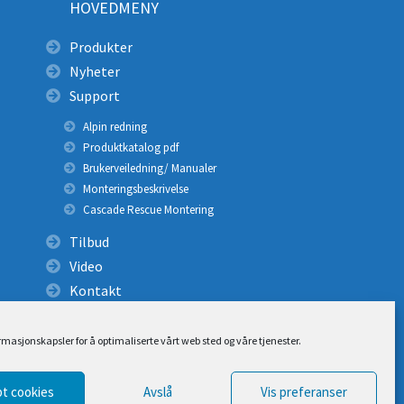
HOVEDMENY
Produkter
Nyheter
Support
Alpin redning
Produktkatalog pdf
Brukerveiledning/ Manualer
Monteringsbeskrivelse
Cascade Rescue Montering
Tilbud
Video
Kontakt
ormasjonskapsler for å optimaliserte vårt web sted og våre tjenester.
t cookies
Avslå
Vis preferanser