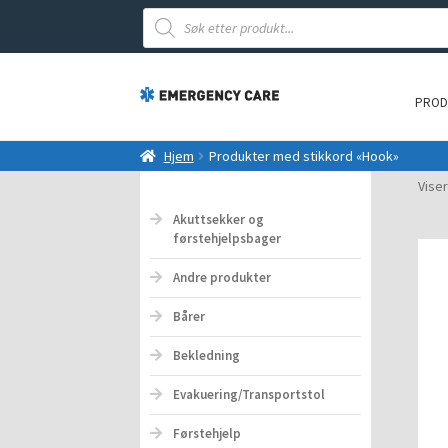
Products
search
PROD
Hjem
Produkter med stikkord «Hook»
Viser
Akuttsekker og
førstehjelpsbager
Andre produkter
Bårer
Bekledning
Evakuering/Transportstol
Førstehjelp