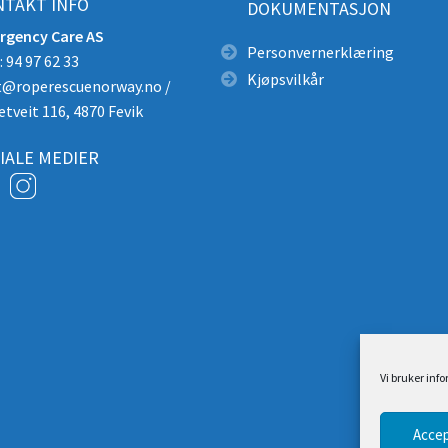
TAKT INFO
DOKUMENTASJON
rgency Care AS
Personvernerklæring
 94 97 62 33
Kjøpsvilkår
t@roperescuenorway.no
/
etveit 116, 4870 Fevik
IALE MEDIER
Vi bruker inf
Accep