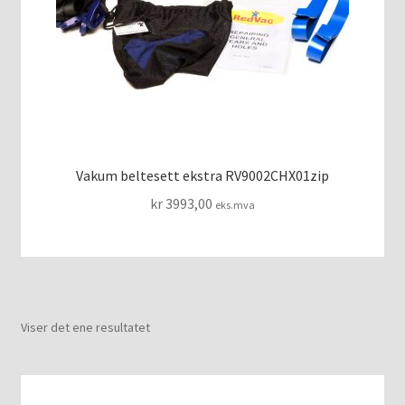
VAKUUMMADRASSER
Vakum beltesett ekstra RV9002CHX01zip
kr
3993,00
eks.mva
Viser det ene resultatet