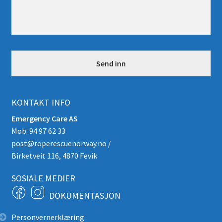
l
o
d
n
i
n
g
*
KONTAKT INFO
Emergency Care AS
Mob: 94 97 62 33
post@roperescuenorway.no
/
Birketveit 116, 4870 Fevik
SOSIALE MEDIER
DOKUMENTASJON
Personvernerklæring