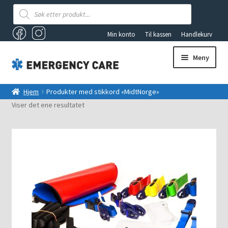
Products
search
Min konto
Til kassen
Handlekurv
Meny
AKUTTSEKKER OG FØRSTEHJELPSBAGER
Hjem
Produkter med stikkord «MidtNorge»
Viser det ene resultatet
ANDRE PRODUKTER
FØRSTEHJELP
Fold
VAKUUMUTSTYR
ut
underm
TILBUD
LYS OG LYKTER