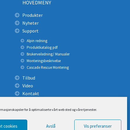
HOVEDMENY
Produkter
Nyheter
Support
Alpin redning
Produktkatalog pdf
Brukerveiledning/ Manualer
Monteringsbeskrivelse
Cascade Rescue Montering
Tilbud
Video
Kontakt
ormasjonskapsler for å optimaliserte vårt web sted og våre tjenester.
t cookies
Avslå
Vis preferanser