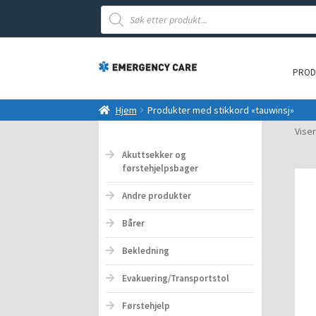
Products
search
PROD
Hjem
Produkter med stikkord «tauwinsj»
Viser
Akuttsekker og
førstehjelpsbager
Andre produkter
Bårer
Bekledning
Evakuering/Transportstol
Førstehjelp