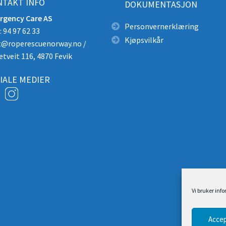
TAKT INFO
DOKUMENTASJON
rgency Care AS
Personvernerklæring
 94 97 62 33
Kjøpsvilkår
t@roperescuenorway.no
/
etveit 116, 4870 Fevik
IALE MEDIER
Vi bruker inf
Accep