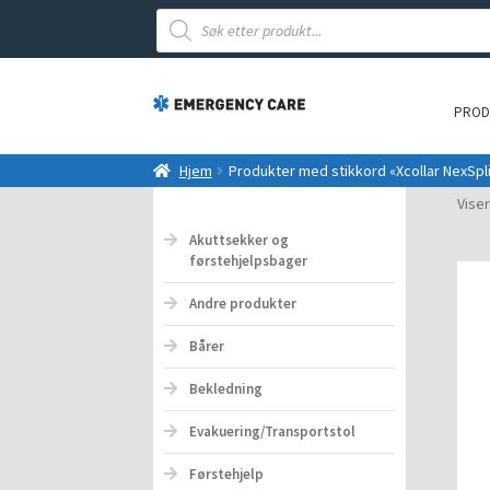
Products
search
PROD
Hjem
Produkter med stikkord «Xcollar NexSpl
Viser
Akuttsekker og
førstehjelpsbager
Andre produkter
Bårer
Bekledning
Evakuering/Transportstol
Førstehjelp