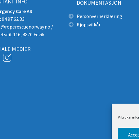
TAKT INFO
DOKUMENTASJON
rgency Care AS
Personvernerklæring
 94 97 62 33
Kjøpsvilkår
t@roperescuenorway.no
/
etveit 116, 4870 Fevik
IALE MEDIER
Vi bruker inf
Accep