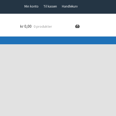
Min konto
Til kassen
Handlekurv
kr
0,00
0 produkter