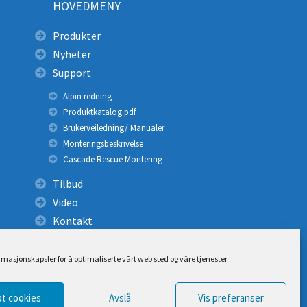
HOVEDMENY
Produkter
Nyheter
Support
Alpin redning
Produktkatalog pdf
Brukerveiledning/ Manualer
Monteringsbeskrivelse
Cascade Rescue Montering
Tilbud
Video
Kontakt
ormasjonskapsler for å optimaliserte vårt web sted og våre tjenester.
t cookies
Avslå
Vis preferanser