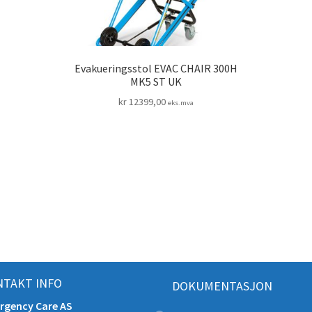
Evakueringsstol EVAC CHAIR 300H
MK5 ST UK
kr
12399,00
eks.mva
TAKT INFO
DOKUMENTASJON
rgency Care AS