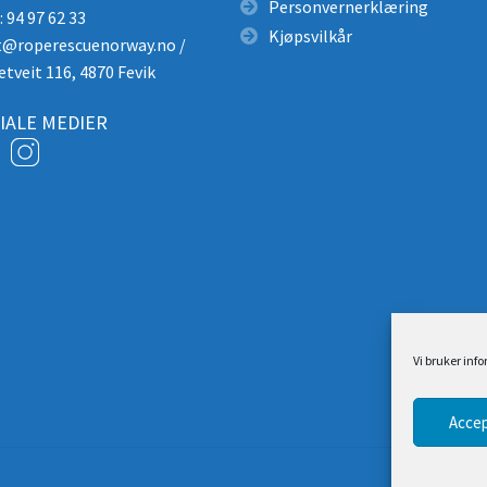
Personvernerklæring
 94 97 62 33
Kjøpsvilkår
t@roperescuenorway.no
/
etveit 116, 4870 Fevik
IALE MEDIER
Vi bruker inf
Accep