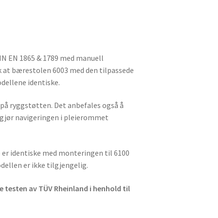
DIN EN 1865 & 1789 med manuell
ik at bærestolen 6003 med den tilpassede
dellene identiske.
 på ryggstøtten. Det anbefales også å
e gjør navigeringen i pleierommet
e er identiske med monteringen til 6100
ellen er ikke tilgjengelig.
 testen av TÜV Rheinland i henhold til