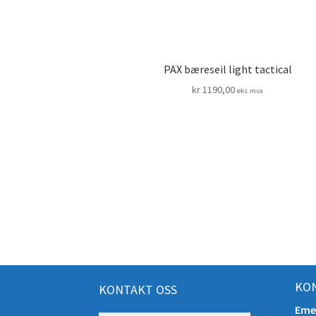
PAX bæreseil light tactical
kr
1190,00
eks.mva
KON
KONTAKT OSS
Eme