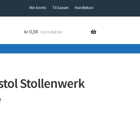
Min konto
Til kassen
Handlekurv
kr
0,00
0 produkter
tol Stollenwerk
e