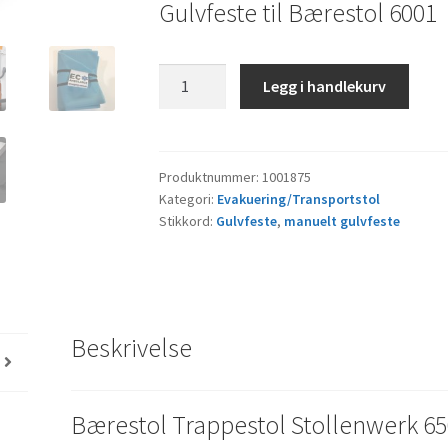
Gulvfeste til Bærestol 6001
Bærestol
Legg i handlekurv
Trappestol
Stollenwerk
6500-
M
Produktnummer:
1001875
Kategori:
Evakuering/Transportstol
Gulvfeste
Stikkord:
Gulvfeste
,
manuelt gulvfeste
antall
Beskrivelse
Bærestol Trappestol Stollenwerk 65