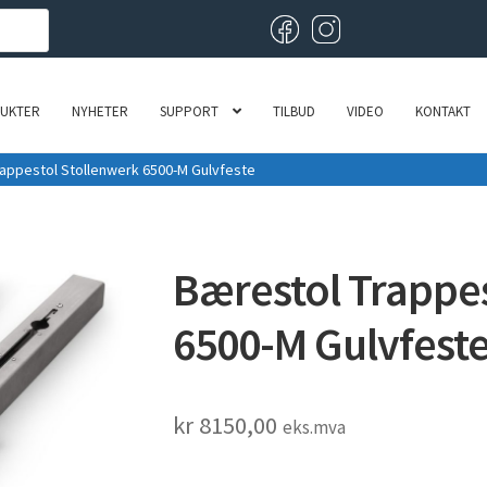
UKTER
NYHETER
SUPPORT
TILBUD
VIDEO
KONTAKT
appestol Stollenwerk 6500-M Gulvfeste
Bærestol Trappes
6500-M Gulvfest
kr
8150,00
eks.mva