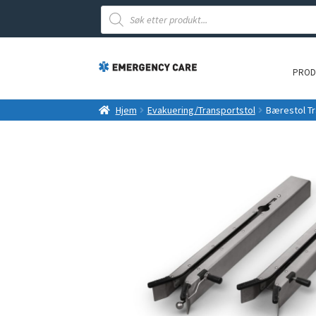
Products
search
PROD
Hjem
Evakuering/Transportstol
Bærestol Tr