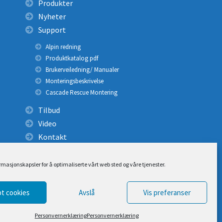
Produkter
Nyheter
Support
Alpin redning
Produktkatalog pdf
Brukerveiledning/ Manualer
Monteringsbeskrivelse
Cascade Rescue Montering
Tilbud
Video
Kontakt
ormasjonskapsler for å optimaliserte vårt web sted og våre tjenester.
t cookies
Avslå
Vis preferanser
Personvernerklæring
Personvernerklæring