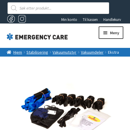
Products
search
Min konto
Til kassen
Handlekurv
Meny
AKUTTSEKKER OG FØRSTEHJELPSBAGER
Hjem
Stabilisering
Vakuumutstyr
Vakuumdeler
Ekstra
beltesett til vakuummadrass VM9001X
ANDRE PRODUKTER
FØRSTEHJELP
Fold
VAKUUMUTSTYR
ut
underm
TILBUD
LYS OG LYKTER