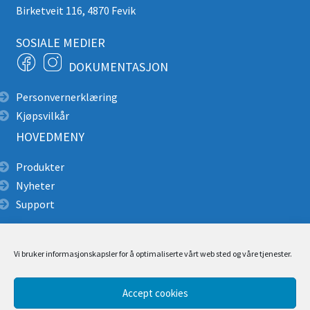
Birketveit 116, 4870 Fevik
SOSIALE MEDIER
DOKUMENTASJON
Personvernerklæring
Kjøpsvilkår
HOVEDMENY
Produkter
Nyheter
Support
Alpin redning
Produktkatalog pdf
Vi bruker informasjonskapsler for å optimaliserte vårt web sted og våre tjenester.
Brukerveiledning/ Manualer
Monteringsbeskrivelse
Cascade Rescue Montering
Accept cookies