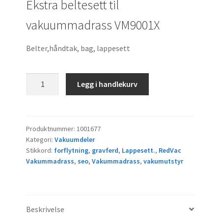
Ekstra beltesett til
vakuummadrass VM9001X
Belter,håndtak, bag, lappesett
Ekstra
Legg i handlekurv
beltesett
til
vakuummadrass
VM9001X
Produktnummer:
1001677
Kategori:
Vakuumdeler
antall
Stikkord:
forflytning
,
gravferd
,
Lappesett.
,
RedVac
Vakummadrass
,
seo
,
Vakummadrass
,
vakumutstyr
Beskrivelse