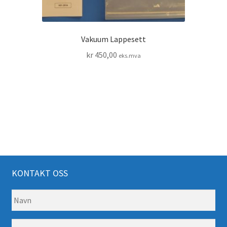
Vakuum Lappesett
kr
450,00
eks.mva
KONTAKT OSS
N
a
v
E
n