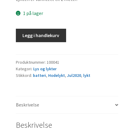
1 på lager
Lykt
Legg i handlekurv
Fenix
HL05
Lykt
til
Produktnummer:
100041
Kategori:
Lys og lykter
Halsbånd
Stikkord:
batteri
,
Hodelykt
,
Jul2020
,
lykt
antall
Beskrivelse
Beskrivelse