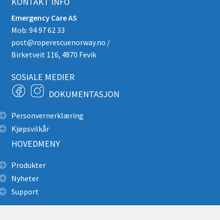
KONTAKT INFO
Emergency Care AS
Mob: 94 97 62 33
post@roperescuenorway.no
/
Birketveit 116, 4870 Fevik
SOSIALE MEDIER
DOKUMENTASJON
Personvernerklæring
Kjøpsvilkår
HOVEDMENY
Produkter
Nyheter
Support
Alpin redning
Produktkatalog pdf