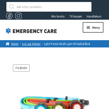
Products
search
Min konto
Til kassen
Handlekurv
Meny
AKUTTSEKKER OG FØRSTEHJELPSBAGER
Hjem
Lys og lykter
Lykt Fenix HL05 Lykt til Halsbånd
ANDRE PRODUKTER
FØRSTEHJELP
TILBUD!
Fold
VAKUUMUTSTYR
ut
underm
TILBUD
LYS OG LYKTER