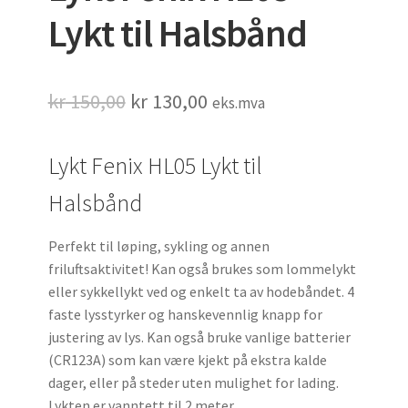
Lykt til Halsbånd
Opprinnelig
Nåværende
kr
150,00
kr
130,00
eks.mva
pris
pris
Lykt Fenix HL05 Lykt til
var:
er:
kr 150,00.
kr 130,00.
Halsbånd
Perfekt til løping, sykling og annen
friluftsaktivitet! Kan også brukes som lommelykt
eller sykkellykt ved og enkelt ta av hodebåndet. 4
faste lysstyrker og hanskevennlig knapp for
justering av lys. Kan også bruke vanlige batterier
(CR123A) som kan være kjekt på ekstra kalde
dager, eller på steder uten mulighet for lading.
Lykten er vanntett til 2 meter.