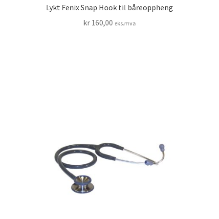
Lykt Fenix Snap Hook til båreoppheng
kr
160,00
eks.mva