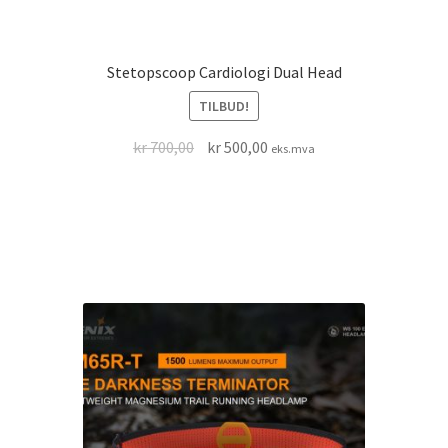
Stetopscoop Cardiologi Dual Head
TILBUD!
Opprinnelig
Nåværende
kr
700,00
kr
500,00
eks.mva
pris
pris
var:
er:
kr 700,00.
kr 500,00.