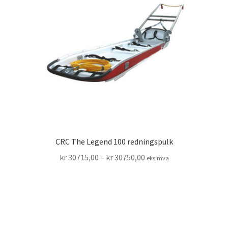
CRC The Legend 100 redningspulk
Prisområde:
kr
30715,00
–
kr
30750,00
eks.mva
kr 30715,00
til
kr 30750,00