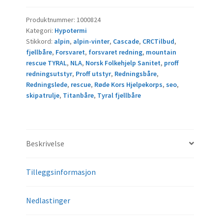
antall
Produktnummer:
1000824
Kategori:
Hypotermi
Stikkord:
alpin
,
alpin-vinter
,
Cascade
,
CRCTilbud
,
fjellbåre
,
Forsvaret
,
forsvaret redning
,
mountain
rescue TYRAL
,
NLA
,
Norsk Folkehjelp Sanitet
,
proff
redningsutstyr
,
Proff utstyr
,
Redningsbåre
,
Redningslede
,
rescue
,
Røde Kors Hjelpekorps
,
seo
,
skipatrulje
,
Titanbåre
,
Tyral fjellbåre
Beskrivelse
Tilleggsinformasjon
Nedlastinger