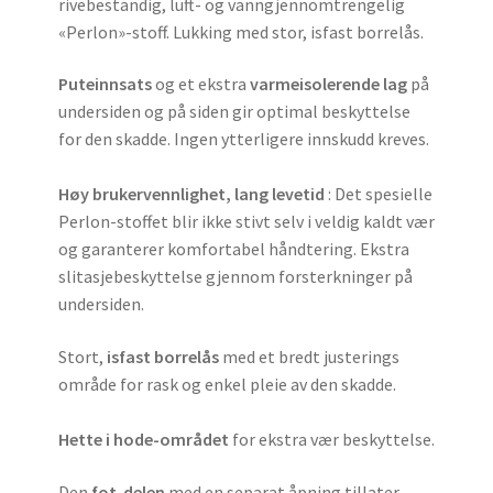
rivebestandig, luft- og vanngjennomtrengelig
«Perlon»-stoff. Lukking med stor, isfast borrelås.
Puteinnsats
og et ekstra
varmeisolerende lag
på
undersiden og på siden gir optimal beskyttelse
for den skadde. Ingen ytterligere innskudd kreves.
Høy brukervennlighet, lang levetid
: Det spesielle
Perlon-stoffet blir ikke stivt selv i veldig kaldt vær
og garanterer komfortabel håndtering. Ekstra
slitasjebeskyttelse gjennom forsterkninger på
undersiden.
Stort,
isfast borrelås
med et bredt justerings
område for rask og enkel pleie av den skadde.
Hette i hode-området
for ekstra vær beskyttelse.
Den
fot-delen
med en separat åpning tillater