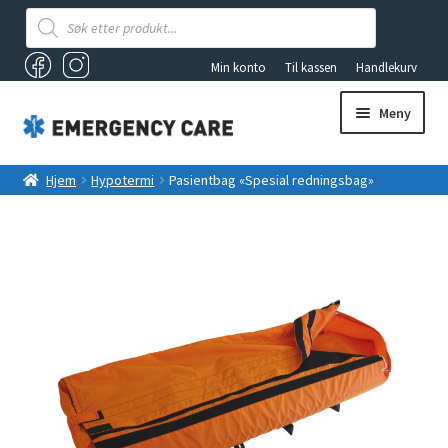
Products
search
Min konto
Til kassen
Handlekurv
Meny
AKUTTSEKKER OG FØRSTEHJELPSBAGER
Hjem
Hypotermi
Pasientbag «Spesial redningsbag»
ANDRE PRODUKTER
FØRSTEHJELP
Fold
VAKUUMUTSTYR
ut
underm
TILBUD
LYS OG LYKTER