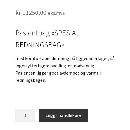
kr
11250,00
eks.mva
Pasientbag «SPESIAL
REDNINGSBAG»
med komfortabel demping på liggeunderlaget, så
ingen ytterligere padding er nødvendig.
Pasienten ligger godt avdempet og varmt i
redningsbagen.
Pasientbag
Legg i handlekurv
"Spesial
redningsbag"