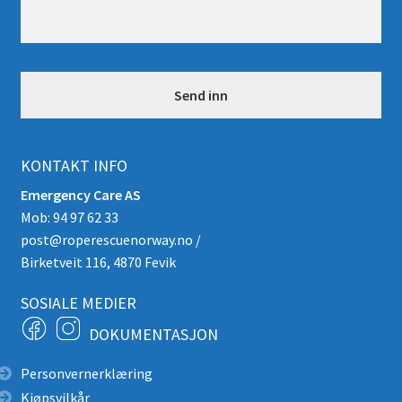
n
i
n
g
*
KONTAKT INFO
Emergency Care AS
Mob: 94 97 62 33
post@roperescuenorway.no
/
Birketveit 116, 4870 Fevik
SOSIALE MEDIER
DOKUMENTASJON
Personvernerklæring
Kjøpsvilkår