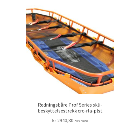
Redningsbåre Prof Series skli-
beskyttelsestrekk crc-rla-plst
kr
2940,80
eks.mva