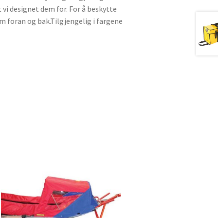
t vi designet dem for. For å beskytte
 foran og bak.Tilgjengelig i fargene