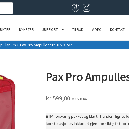
UKTER
NYHETER
SUPPORT
TILBUD
VIDEO
KONTAKT
pullarium
Pax Pro Ampullesett BTM9 Rød
Pax Pro Ampulle
kr
599,00
eks.mva
BTM forsvarlig pakket og klar til hånden. Egnet for
konstellasjoner, inkludert gjennomsiktig felt for 