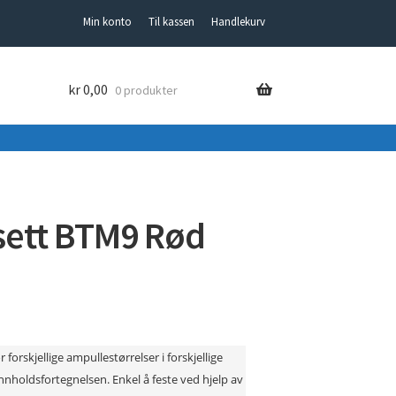
Min konto
Til kassen
Handlekurv
kr
0,00
0 produkter
sett BTM9 Rød
 forskjellige ampullestørrelser i forskjellige
innholdsfortegnelsen. Enkel å feste ved hjelp av