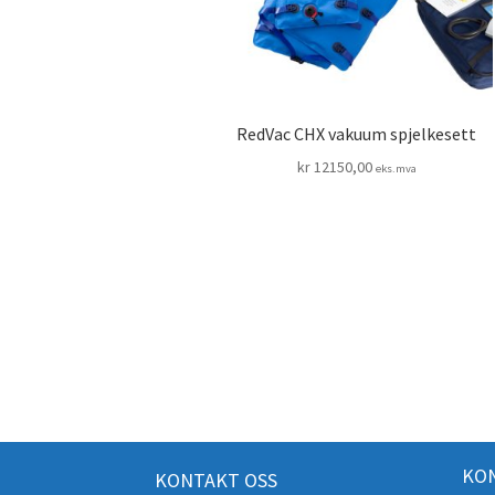
RedVac CHX vakuum spjelkesett
kr
12150,00
eks.mva
KON
KONTAKT OSS