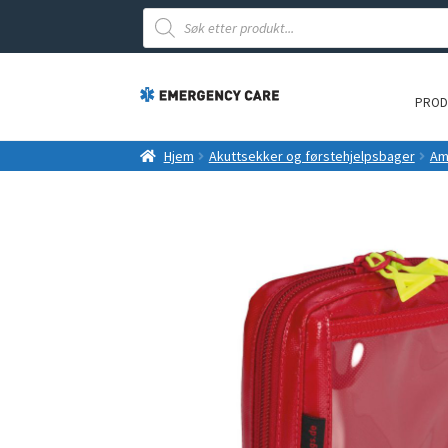
Products
search
PROD
Hjem
Akuttsekker og førstehjelpsbager
Am