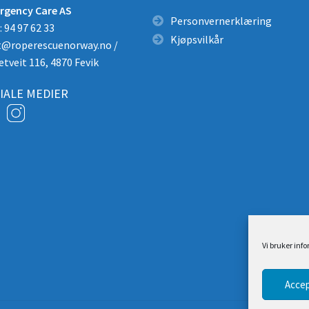
rgency Care AS
Personvernerklæring
 94 97 62 33
Kjøpsvilkår
t@roperescuenorway.no
/
etveit 116, 4870 Fevik
IALE MEDIER
Vi bruker inf
Accep