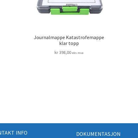
Journalmappe Katastrofemappe
klar topp
kr
398,00
eks.mva
TAKT INFO
DOKUMENTASJON