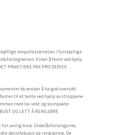
kjellige ampullestørrelser i forskjellige
ldsfortegnelsen. Enkel å feste ved hjelp
et.DET PRAKTISKE PAX PRO SERIES
okumenter du ønsker å ha god oversikt
festes til et belte ved hjelp av stroppene
 Sammen med lav vekt og kompakte
 ROBUST OG LETT Å RENGJØRE
 for vanlig bruk. Glidelåsforlengerne,
bedre desinfeksjon og rengjøring. De