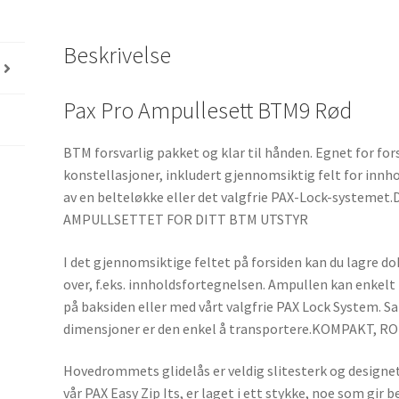
Beskrivelse
Pax Pro Ampullesett BTM9 Rød
BTM forsvarlig pakket og klar til hånden. Egnet for fors
konstellasjoner, inkludert gjennomsiktig felt for innho
av en belteløkke eller det valgfrie PAX-Lock-system
AMPULLSETTET FOR DITT BTM UTSTYR
I det gjennomsiktige feltet på forsiden kan du lagre d
over, f.eks. innholdsfortegnelsen. Ampullen kan enkelt 
på baksiden eller med vårt valgfrie PAX Lock System.
dimensjoner er den enkel å transportere.KOMPAKT,
Hovedrommets glidelås er veldig slitesterk og designet
vår PAX Easy Zip Its, er laget i ett stykke, noe som gir 