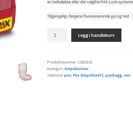
en belteløkke eller det valgfrie PAX-Lock-systeme
Tilgjengelig i fargene fluorescerende gul og rød
Pax
Legg i handlekurv
Pro
Ampullesett
BTM9
Rød
Produktnummer:
1001818
Kategori:
Ampullarium
antall
Stikkord:
pax
,
Pax Ampullesett
,
paxbagg
,
seo