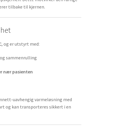
rer tilbake til kjernen.
ghet
C
, og er utstyrt med:
 og sammenrulling
er nær pasienten
rømnett-uavhengig varmeløsning med
art og kan transporteres sikkert i en