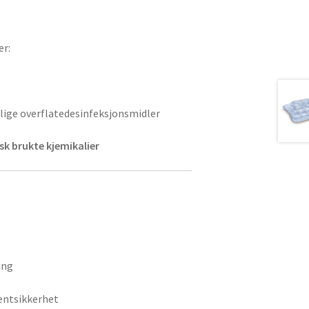
er:
ige overflatedesinfeksjonsmidler
k brukte kjemikalier
ing
entsikkerhet