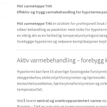
PAX varmeteppe THX
Effektiv og trygg varmebehandling for hypoterme pas
PAX varmeteppe THX
er utviklet for profesjonell bruk 
sikker behandling av pasienter med risiko for hypoter
en viktig del av en helhetlig temperaturstyringsstrate
forebygge hypotermi og redusere komplikasjoner knytt
Aktiv varmebehandling – forebygg 
Hypotermi kan føre til alvorlige fysiologiske forstyrre
oksygenbehov, elektrolyttforstyrrelser og hjertesvikt. 
bevissthetssvekkelse, hjerterytmeforstyrrelser og sirk
temperaturfall.
Ved å levere
sentral og overkroppsorientert varme
via
Blanket – THX en naturlig og trygg oppvarming av krop