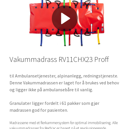
VAKUUMMADRASSER
Vakummadrass RV11CHX23 Proff
til Ambulansetjenester, alpinanlegg, redningstjeneste.
Denne Vakummadrassen er laget for å brukes ved behov
og ligger ikke på ambulansebåre til vanlig.
Granulater ligger fordelt i 61 pakker som gjør
madrassen god for pasienten.
Madrassene med et flerkammersystem for optimal immobilisering. Alle
vakuummadrasser fra RedVac er basert på et revolusjonerende