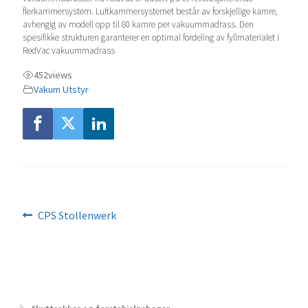
flerkammersystem. Luftkammersystemet består av forskjellige kamre,
avhengig av modell opp til 80 kamre per vakuummadrass. Den
spesifikke strukturen garanterer en optimal fordeling av fyllmaterialet i
RedVac vakuummadrass
452
views
Vakum Utstyr
Innleggsnavigasjon
Forrige
CPS Stollenwerk
innlegg: