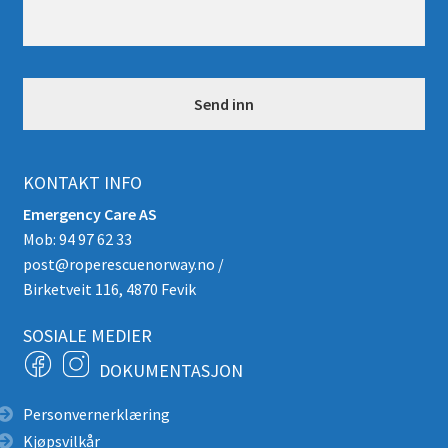
i
n
g
*
KONTAKT INFO
Emergency Care AS
Mob: 94 97 62 33
post@roperescuenorway.no
/
Birketveit 116, 4870 Fevik
SOSIALE MEDIER
DOKUMENTASJON
Personvernerklæring
Kjøpsvilkår