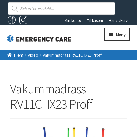
Products
search
Min konto
Til kassen
Handlekurv
Meny
AKUTTSEKKER OG FØRSTEHJELPSBAGER
Hjem
Video
Vakummadrass RV11CHX23 Proff
ANDRE PRODUKTER
FØRSTEHJELP
Vakummadrass
Fold
RV11CHX23 Proff
VAKUUMUTSTYR
ut
underm
TILBUD
LYS OG LYKTER