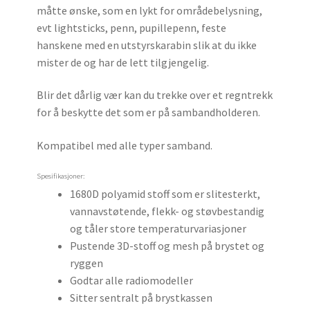
måtte ønske, som en lykt for områdebelysning,
evt lightsticks, penn, pupillepenn, feste
hanskene med en utstyrskarabin slik at du ikke
mister de og har de lett tilgjengelig.
Blir det dårlig vær kan du trekke over et regntrekk
for å beskytte det som er på sambandholderen.
Kompatibel med alle typer samband.
Spesifikasjoner:
1680D polyamid stoff som er slitesterkt,
vannavstøtende, flekk- og støvbestandig
og tåler store temperaturvariasjoner
Pustende 3D-stoff og mesh på brystet og
ryggen
Godtar alle radiomodeller
Sitter sentralt på brystkassen