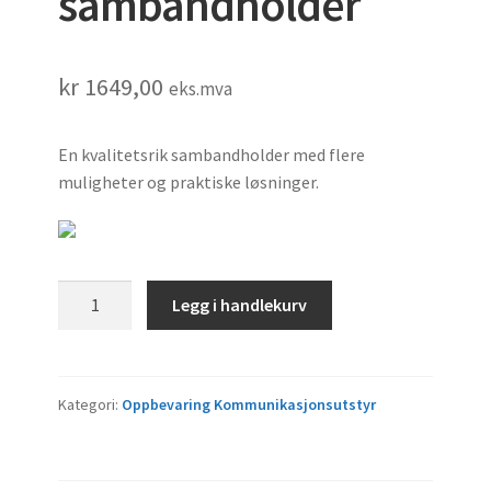
sambandholder
kr
1649,00
eks.mva
En kvalitetsrik sambandholder med flere
muligheter og praktiske løsninger.
Dimatex
Legg i handlekurv
Thorax
sambandholder
antall
Kategori:
Oppbevaring Kommunikasjonsutstyr