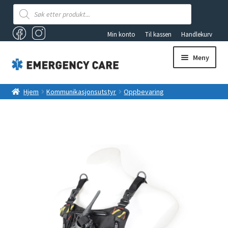
Products
search
Min konto
Til kassen
Handlekurv
Meny
AKUTTSEKKER OG FØRSTEHJELPSBAGER
Hjem
Kommunikasjonsutstyr
Oppbevaring
Kommunikasjonsutstyr
Dimatex Thorax sambandholder
ANDRE PRODUKTER
FØRSTEHJELP
Fold
VAKUUMUTSTYR
ut
underm
TILBUD
LYS OG LYKTER