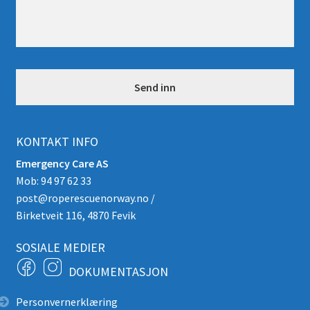
d
n
i
n
g
*
KONTAKT INFO
Emergency Care AS
Mob: 94 97 62 33
post@roperescuenorway.no
/
Birketveit 116, 4870 Fevik
SOSIALE MEDIER
DOKUMENTASJON
Personvernerklæring