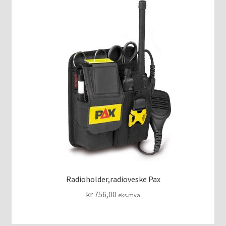
Radioholder,radioveske Pax
kr
756,00
eks.mva