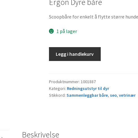
Ergon Dyre båre
var:
er:
kr 10000,00.
kr 4000,
Scoopbåre for enkelt å flytte større hun
1 på lager
Ergon
Legg i handlekurv
Dyre
båre
(Scope)
antall
Produktnummer:
1001887
Kategori:
Redningsutstyr til dyr
Stikkord:
Sammenleggbar båre
,
seo
,
vetrinær
Beskrivelse