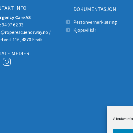
TAKT INFO
DOKUMENTASJON
rgency Care AS
Personvernerklæring
 94 97 62 33
Kjøpsvilkår
t@roperescuenorway.no
/
etveit 116, 4870 Fevik
IALE MEDIER
Vi bruker inf