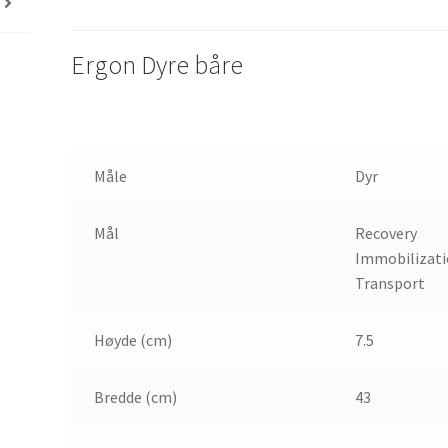
Ergon Dyre båre
Måle
Dyr
Mål
Recovery
Immobilizat
Transport
Høyde (cm)
7.5
Bredde (cm)
43