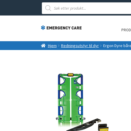
Products
search
PROD
Hjem
Redningsutstyr til dyr
Ergon Dyre bår