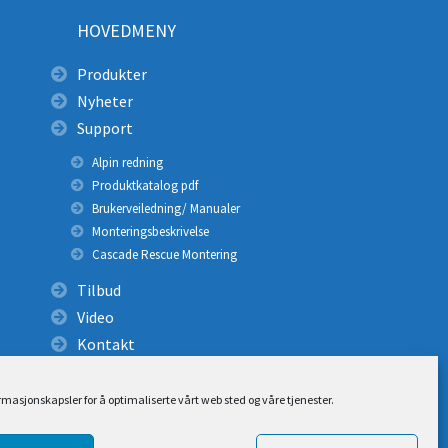
HOVEDMENY
Produkter
Nyheter
Support
Alpin redning
Produktkatalog pdf
Brukerveiledning/ Manualer
Monteringsbeskrivelse
Cascade Rescue Montering
Tilbud
Video
Kontakt
ormasjonskapsler for å optimaliserte vårt web sted og våre tjenester.