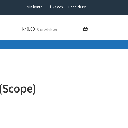
Min konto
Til kassen
Handlekurv
kr
0,00
0 produkter
(Scope)
nde