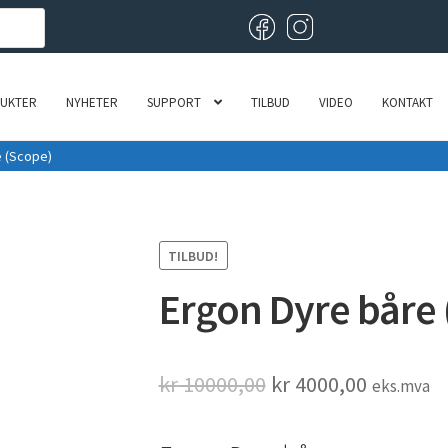
UKTER
NYHETER
SUPPORT
TILBUD
VIDEO
KONTAKT
e (Scope)
TILBUD!
Ergon Dyre båre 
Opprinnelig
Nåvære
kr
10000,00
kr
4000,00
eks.mva
pris
pris