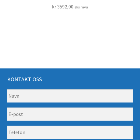
kr
3592,00
eks.mva
KONTAKT OSS
N
a
v
E
n
-
*
p
T
o
e
s