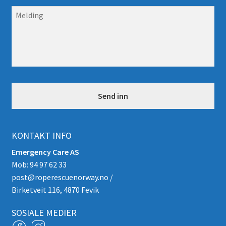
l
t
M
e
*
e
f
l
o
d
n
i
n
g
*
KONTAKT INFO
Emergency Care AS
Mob: 94 97 62 33
post@roperescuenorway.no
/
Birketveit 116, 4870 Fevik
SOSIALE MEDIER