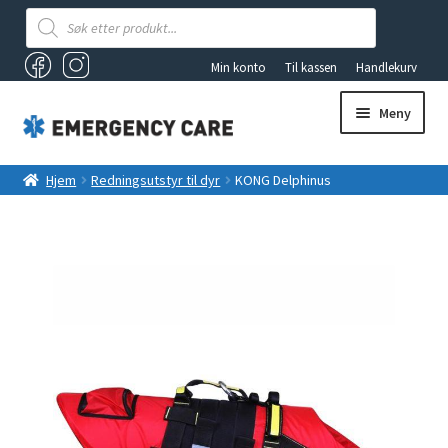
Products
search
Min konto
Til kassen
Handlekurv
Meny
AKUTTSEKKER OG FØRSTEHJELPSBAGER
Hjem
Redningsutstyr til dyr
KONG Delphinus
hunderedningsvest
ANDRE PRODUKTER
FØRSTEHJELP
Fold
VAKUUMUTSTYR
ut
underm
TILBUD
LYS OG LYKTER