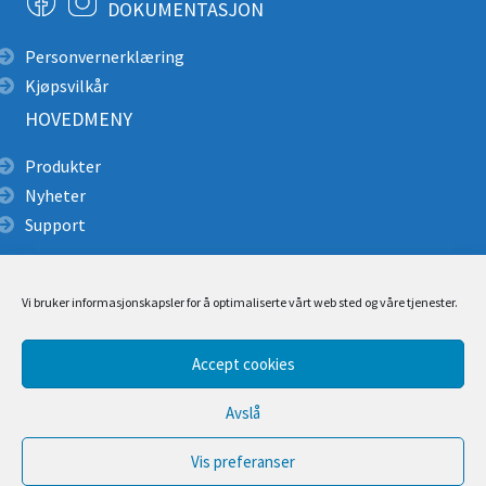
DOKUMENTASJON
Personvernerklæring
Kjøpsvilkår
HOVEDMENY
Produkter
Nyheter
Support
Alpin redning
Produktkatalog pdf
Vi bruker informasjonskapsler for å optimaliserte vårt web sted og våre tjenester.
Brukerveiledning/ Manualer
Monteringsbeskrivelse
Cascade Rescue Montering
Accept cookies
Tilbud
Avslå
Video
Kontakt
Vis preferanser