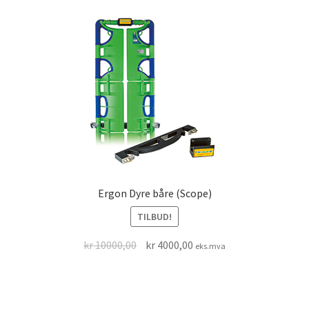
Ergon Dyre båre (Scope)
TILBUD!
Opprinnelig
Nåværende
kr
10000,00
kr
4000,00
eks.mva
pris
pris
var:
er:
kr 10000,00.
kr 4000,00.