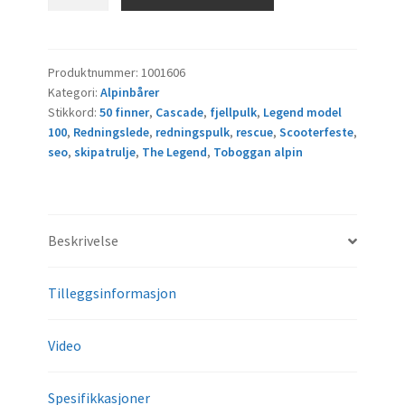
Redningsslede
The
Legend
Model
Produktnummer:
1001606
Kategori:
Alpinbårer
100/30
Stikkord:
50 finner
,
Cascade
,
fjellpulk
,
Legend model
BowGuard
100
,
Redningslede
,
redningspulk
,
rescue
,
Scooterfeste
,
Cascade
seo
,
skipatrulje
,
The Legend
,
Toboggan alpin
antall
Beskrivelse
Tilleggsinformasjon
Video
Spesifikkasjoner