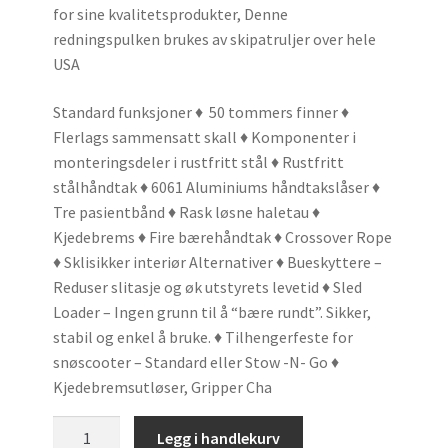
for sine kvalitetsprodukter, Denne
redningspulken brukes av skipatruljer over hele
USA
Standard funksjoner
♦ 50 tommers finner
♦
Flerlags sammensatt skall
♦ Komponenter i
monteringsdeler i rustfritt stål
♦ Rustfritt
stålhåndtak
♦ 6061 Aluminiums håndtakslåser
♦
Tre pasientbånd
♦ Rask løsne haletau
♦
Kjedebrems
♦ Fire bærehåndtak
♦ Crossover Rope
♦ Sklisikker interiør
Alternativer
♦ Bueskyttere –
Reduser slitasje og øk utstyrets levetid
♦ Sled
Loader – Ingen grunn til å “bære rundt”.
Sikker,
stabil og enkel å bruke.
♦ Tilhengerfeste for
snøscooter – Standard eller Stow -N- Go
♦
Kjedebremsutløser, Gripper Cha
Skipatrulje
Legg i handlekurv