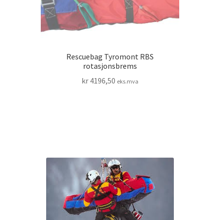
Rescuebag Tyromont RBS
rotasjonsbrems
kr
4196,50
eks.mva