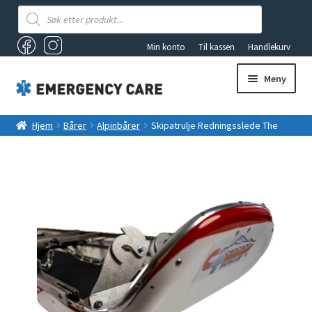
Products
search
Min konto
Til kassen
Handlekurv
Meny
AKUTTSEKKER OG FØRSTEHJELPSBAGER
Hjem
Bårer
Alpinbårer
Skipatrulje Redningsslede The
Legend Model 100/30 BowGuard Cascade
ANDRE PRODUKTER
FØRSTEHJELP
Fold
VAKUUMUTSTYR
ut
underm
TILBUD
LYS OG LYKTER