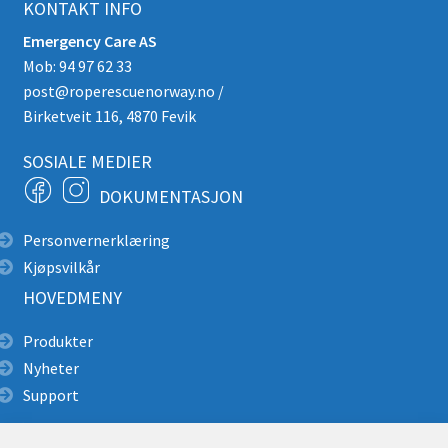
KONTAKT INFO
Emergency Care AS
Mob: 94 97 62 33
post@roperescuenorway.no
/
Birketveit 116, 4870 Fevik
SOSIALE MEDIER
DOKUMENTASJON
Personvernerklæring
Kjøpsvilkår
HOVEDMENY
Produkter
Nyheter
Support
Alpin redning