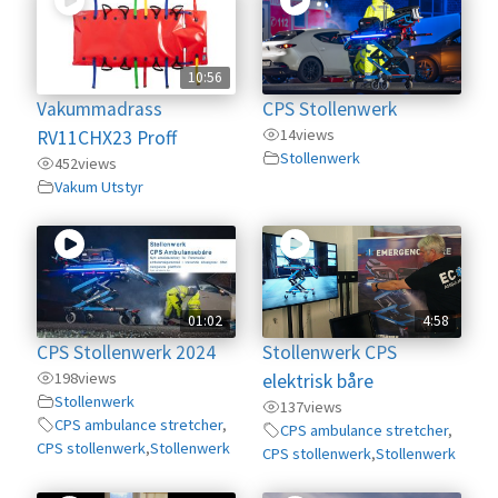
10:56
Vakummadrass
CPS Stollenwerk
14
views
RV11CHX23 Proff
Stollenwerk
452
views
Vakum Utstyr
01:02
4:58
CPS Stollenwerk 2024
Stollenwerk CPS
198
views
elektrisk båre
Stollenwerk
137
views
CPS ambulance stretcher
,
CPS ambulance stretcher
,
CPS stollenwerk
,
Stollenwerk
CPS stollenwerk
,
Stollenwerk