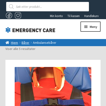
Products
search
Min konto
Til kassen
Handlekurv
Meny
AKUTTSEKKER OG FØRSTEHJELPSBAGER
Hjem
Bårer
Ambulansebårer
Viser alle 5 resultater
ANDRE PRODUKTER
FØRSTEHJELP
Fold
VAKUUMUTSTYR
ut
underm
TILBUD
LYS OG LYKTER