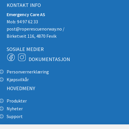
KONTAKT INFO
Emergency Care AS
Mob: 94 97 62 33
post@roperescuenorway.no
/
Birketveit 116, 4870 Fevik
SOSIALE MEDIER
DOKUMENTASJON
Personvernerklæring
Kjøpsvilkår
HOVEDMENY
Produkter
Nyheter
Support
Alpin redning