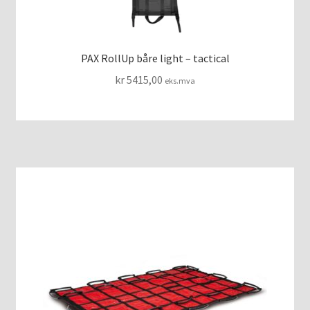
PAX RollUp båre light – tactical
kr
5415,00
eks.mva