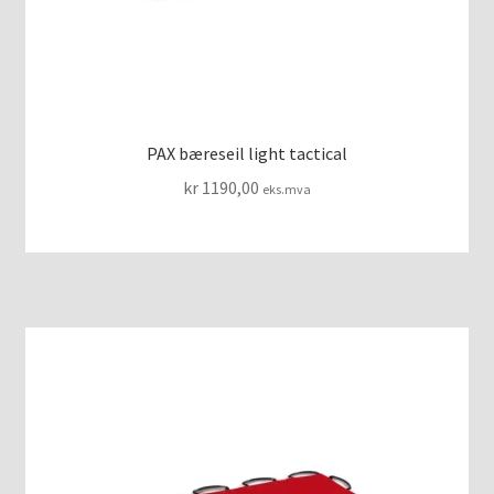
PAX bæreseil light tactical
kr
1190,00
eks.mva