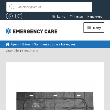
Products
search
Min konto
Til kassen
Handlekurv
Meny
AKUTTSEKKER OG FØRSTEHJELPSBAGER
Hjem
Bårer
Sammenleggbare bårer/seil
Viser alle 16 resultater
ANDRE PRODUKTER
FØRSTEHJELP
Fold
VAKUUMUTSTYR
ut
underm
TILBUD
LYS OG LYKTER