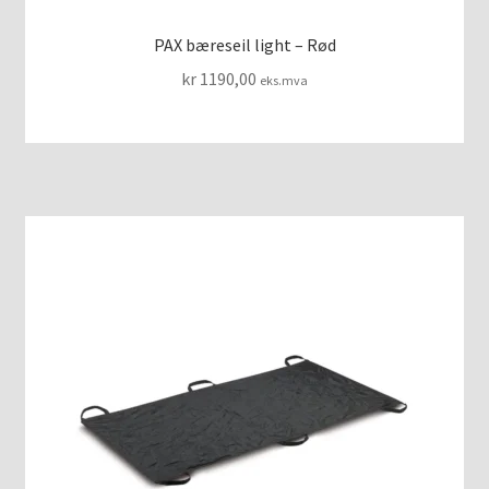
PAX bæreseil light – Rød
kr
1190,00
eks.mva